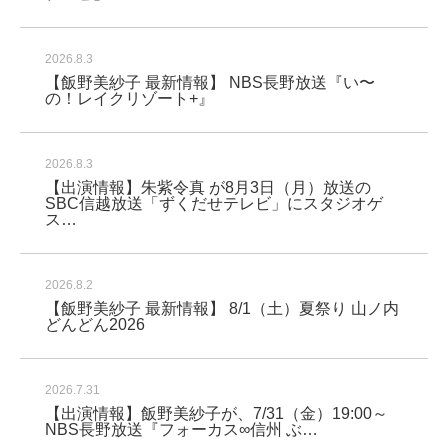
2026.8.3
【飯野美紗子 最新情報】 NBS長野放送『い〜
の！レイクリゾート+』
2026.8.3
【出演情報】朱紫令真 が8月3日（月）放送の
SBC信越放送「ずくだせテレビ」にスタジオゲ
ス…
2026.8.2
【飯野美紗子 最新情報】 8/1（土）夏祭り 山ノ内
どんどん2026
2026.7.31
【出演情報】飯野美紗子が、7/31（金）19:00～
NBS長野放送『フォーカス∞信州 ぶ…