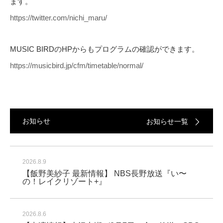
ます。
https://twitter.com/nichi_maru/
MUSIC BIRDのHPからもプログラムの確認ができます。
https://musicbird.jp/cfm/timetable/normal/
お知らせ
お知らせ一覧
2026.8.9
【飯野美紗子 最新情報】 NBS長野放送『い〜
の！レイクリゾート+』
2026.8.6