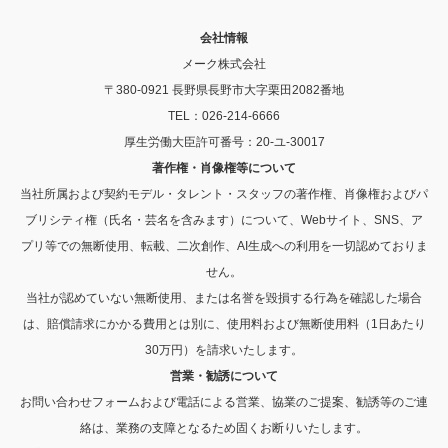
会社情報
メーク株式会社
〒380-0921 長野県長野市大字栗田2082番地
TEL：026-214-6666
厚生労働大臣許可番号：20-ユ-30017
著作権・肖像権等について
当社所属および契約モデル・タレント・スタッフの著作権、肖像権およびパ
ブリシティ権（氏名・芸名を含みます）について、Webサイト、SNS、ア
プリ等での無断使用、転載、二次創作、AI生成への利用を一切認めておりま
せん。
当社が認めていない無断使用、または名誉を毀損する行為を確認した場合
は、賠償請求にかかる費用とは別に、使用料および無断使用料（1日あたり
30万円）を請求いたします。
営業・勧誘について
お問い合わせフォームおよび電話による営業、協業のご提案、勧誘等のご連
絡は、業務の支障となるため固くお断りいたします。