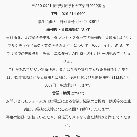
〒380-0921 長野県長野市大字栗田2082番地
TEL：026-214-6666
厚生労働大臣許可番号：20-ユ-30017
著作権・肖像権等について
当社所属および契約モデル・タレント・スタッフの著作権、肖像権およびパ
ブリシティ権（氏名・芸名を含みます）について、Webサイト、SNS、ア
プリ等での無断使用、転載、二次創作、AI生成への利用を一切認めておりま
せん。
当社が認めていない無断使用、または名誉を毀損する行為を確認した場合
は、賠償請求にかかる費用とは別に、使用料および無断使用料（1日あたり
30万円）を請求いたします。
営業・勧誘について
お問い合わせフォームおよび電話による営業、協業のご提案、勧誘等のご連
絡は、業務の支障となるため固くお断りいたします。
再度の勧誘はお控えいただき、発信元リストから当社情報を削除してくださ
い。
Twitter
Instagram
RSS