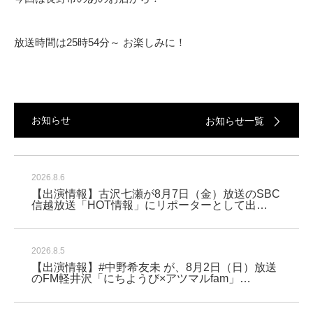
放送時間は25時54分～ お楽しみに！
お知らせ
お知らせ一覧
2026.8.6
【出演情報】古沢七瀬が8月7日（金）放送のSBC
信越放送「HOT情報」にリポーターとして出…
2026.8.5
【出演情報】#中野希友未 が、8月2日（日）放送
のFM軽井沢「にちようび×アツマルfam」…