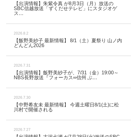
【出演情報】朱紫令真 が8月3日（月）放送の
SBC信越放送「ずくだせテレビ」にスタジオゲ
ス…
2026.8.2
【飯野美紗子 最新情報】 8/1（土）夏祭り 山ノ内
どんどん2026
2026.7.31
【出演情報】飯野美紗子が、7/31（金）19:00～
NBS長野放送『フォーカス∞信州 ぶ…
2026.7.30
【中野希友未 最新情報】 今週土曜日8/1(土)に松
川村で開催される
2026.7.27
【出演情報】古沢七瀬 が7月28日(火)放送のSBC