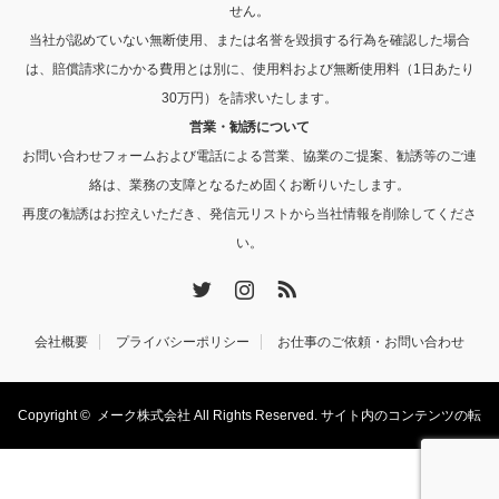
せん。
当社が認めていない無断使用、または名誉を毀損する行為を確認した場合
は、賠償請求にかかる費用とは別に、使用料および無断使用料（1日あたり
30万円）を請求いたします。
営業・勧誘について
お問い合わせフォームおよび電話による営業、協業のご提案、勧誘等のご連
絡は、業務の支障となるため固くお断りいたします。
再度の勧誘はお控えいただき、発信元リストから当社情報を削除してくださ
い。
Twitter
Instagram
RSS
会社概要
プライバシーポリシー
お仕事のご依頼・お問い合わせ
Copyright ©
メーク株式会社
All Rights Reserved. サイト内のコンテンツの転
載・転用を禁止します