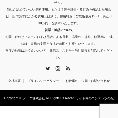
せん。
当社が認めていない無断使用、または名誉を毀損する行為を確認した場合
は、賠償請求にかかる費用とは別に、使用料および無断使用料（1日あたり
30万円）を請求いたします。
営業・勧誘について
お問い合わせフォームおよび電話による営業、協業のご提案、勧誘等のご連
絡は、業務の支障となるため固くお断りいたします。
再度の勧誘はお控えいただき、発信元リストから当社情報を削除してくださ
い。
Twitter
Instagram
RSS
会社概要
プライバシーポリシー
お仕事のご依頼・お問い合わせ
Copyright ©
メーク株式会社
All Rights Reserved. サイト内のコンテンツの転
載・転用を禁止します