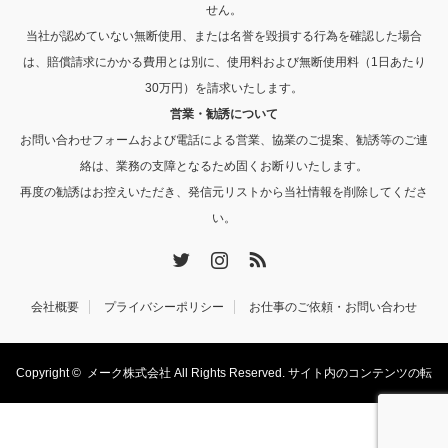
せん。
当社が認めていない無断使用、または名誉を毀損する行為を確認した場合
は、賠償請求にかかる費用とは別に、使用料および無断使用料（1日あたり
30万円）を請求いたします。
営業・勧誘について
お問い合わせフォームおよび電話による営業、協業のご提案、勧誘等のご連
絡は、業務の支障となるため固くお断りいたします。
再度の勧誘はお控えいただき、発信元リストから当社情報を削除してくださ
い。
Twitter
Instagram
RSS
会社概要
プライバシーポリシー
お仕事のご依頼・お問い合わせ
Copyright ©
メーク株式会社
All Rights Reserved. サイト内のコンテンツの転
載・転用を禁止します