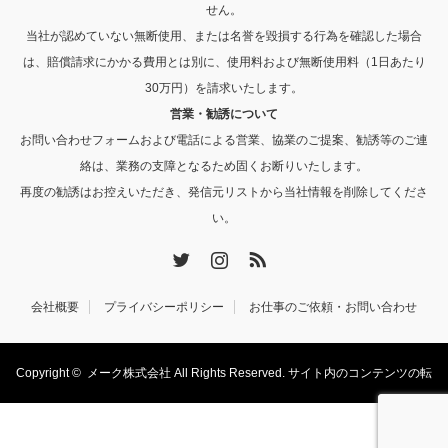
せん。
当社が認めていない無断使用、または名誉を毀損する行為を確認した場合
は、賠償請求にかかる費用とは別に、使用料および無断使用料（1日あたり
30万円）を請求いたします。
営業・勧誘について
お問い合わせフォームおよび電話による営業、協業のご提案、勧誘等のご連
絡は、業務の支障となるため固くお断りいたします。
再度の勧誘はお控えいただき、発信元リストから当社情報を削除してくださ
い。
Twitter
Instagram
RSS
会社概要
プライバシーポリシー
お仕事のご依頼・お問い合わせ
Copyright ©
メーク株式会社
All Rights Reserved. サイト内のコンテンツの転
載・転用を禁止します