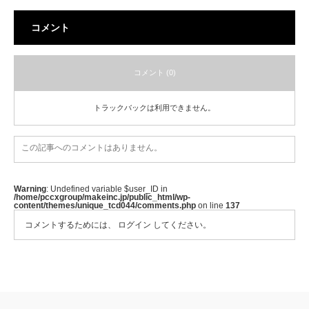
コメント
コメント (0)
トラックバックは利用できません。
この記事へのコメントはありません。
Warning
: Undefined variable $user_ID in
/home/pccxgroup/makeinc.jp/public_html/wp-
content/themes/unique_tcd044/comments.php
on line
137
コメントするためには、
ログイン
してください。