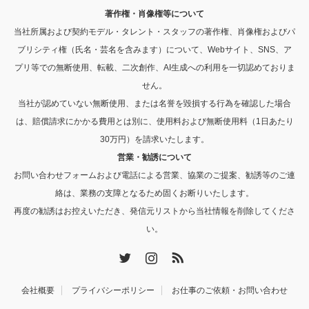
著作権・肖像権等について
当社所属および契約モデル・タレント・スタッフの著作権、肖像権およびパ
ブリシティ権（氏名・芸名を含みます）について、Webサイト、SNS、ア
プリ等での無断使用、転載、二次創作、AI生成への利用を一切認めておりま
せん。
当社が認めていない無断使用、または名誉を毀損する行為を確認した場合
は、賠償請求にかかる費用とは別に、使用料および無断使用料（1日あたり
30万円）を請求いたします。
営業・勧誘について
お問い合わせフォームおよび電話による営業、協業のご提案、勧誘等のご連
絡は、業務の支障となるため固くお断りいたします。
再度の勧誘はお控えいただき、発信元リストから当社情報を削除してくださ
い。
Twitter
Instagram
RSS
会社概要
プライバシーポリシー
お仕事のご依頼・お問い合わせ