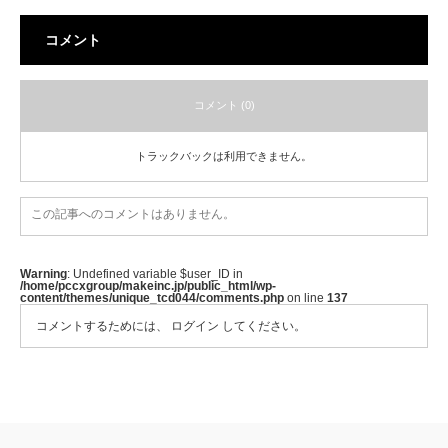
コメント
コメント (0)
トラックバックは利用できません。
この記事へのコメントはありません。
Warning
: Undefined variable $user_ID in
/home/pccxgroup/makeinc.jp/public_html/wp-
content/themes/unique_tcd044/comments.php
on line
137
コメントするためには、
ログイン
してください。