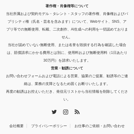
著作権・肖像権等について
当社所属および契約モデル・タレント・スタッフの著作権、肖像権およびパ
ブリシティ権（氏名・芸名を含みます）について、Webサイト、SNS、ア
プリ等での無断使用、転載、二次創作、AI生成への利用を一切認めておりま
せん。
当社が認めていない無断使用、または名誉を毀損する行為を確認した場合
は、賠償請求にかかる費用とは別に、使用料および無断使用料（1日あたり
30万円）を請求いたします。
営業・勧誘について
お問い合わせフォームおよび電話による営業、協業のご提案、勧誘等のご連
絡は、業務の支障となるため固くお断りいたします。
再度の勧誘はお控えいただき、発信元リストから当社情報を削除してくださ
い。
Twitter
Instagram
RSS
会社概要
プライバシーポリシー
お仕事のご依頼・お問い合わせ