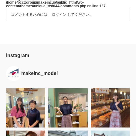
/home/pccxgroup/makeinc.jp/public_html/wp-
content/themes/unique_tcd044/comments.php
on line
137
コメントするためには、
ログイン
してください。
Instagram
makeinc_model