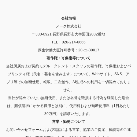
会社情報
メーク株式会社
〒380-0921 長野県長野市大字栗田2082番地
TEL：026-214-6666
厚生労働大臣許可番号：20-ユ-30017
著作権・肖像権等について
当社所属および契約モデル・タレント・スタッフの著作権、肖像権およびパ
ブリシティ権（氏名・芸名を含みます）について、Webサイト、SNS、ア
プリ等での無断使用、転載、二次創作、AI生成への利用を一切認めておりま
せん。
当社が認めていない無断使用、または名誉を毀損する行為を確認した場合
は、賠償請求にかかる費用とは別に、使用料および無断使用料（1日あたり
30万円）を請求いたします。
営業・勧誘について
お問い合わせフォームおよび電話による営業、協業のご提案、勧誘等のご連