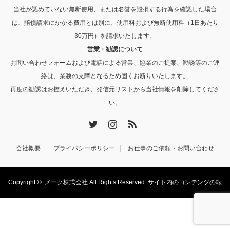
当社が認めていない無断使用、または名誉を毀損する行為を確認した場合
は、賠償請求にかかる費用とは別に、使用料および無断使用料（1日あたり
30万円）を請求いたします。
営業・勧誘について
お問い合わせフォームおよび電話による営業、協業のご提案、勧誘等のご連
絡は、業務の支障となるため固くお断りいたします。
再度の勧誘はお控えいただき、発信元リストから当社情報を削除してくださ
い。
Twitter
Instagram
RSS
会社概要
プライバシーポリシー
お仕事のご依頼・お問い合わせ
Copyright ©
メーク株式会社
All Rights Reserved. サイト内のコンテンツの転
載・転用を禁止します