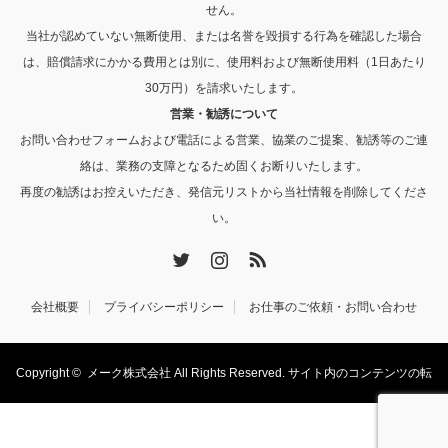
せん。
当社が認めていない無断使用、または名誉を毀損する行為を確認した場合
は、賠償請求にかかる費用とは別に、使用料および無断使用料（1日あたり
30万円）を請求いたします。
営業・勧誘について
お問い合わせフォームおよび電話による営業、協業のご提案、勧誘等のご連
絡は、業務の支障となるため固くお断りいたします。
再度の勧誘はお控えいただき、発信元リストから当社情報を削除してくださ
い。
Twitter
Instagram
RSS
会社概要
プライバシーポリシー
お仕事のご依頼・お問い合わせ
Copyright ©
メーク株式会社
All Rights Reserved. サイト内のコンテンツの転
載・転用を禁止します